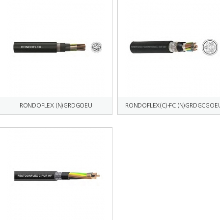
RONDOFLEX (N)GRDGOEU
RONDOFLEX(C)-FC (N)GRDGCGOE