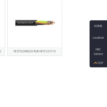
HOME
Location
HBC
U
FESTOONFLEX PUR-HF D12Y11Y
Service
TOP