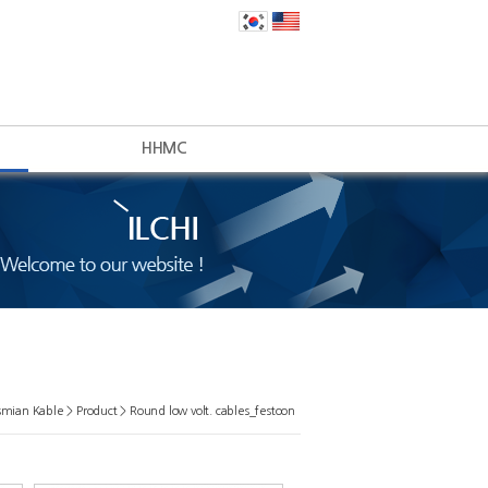
HHMC
smian Kable > Product > Round low volt. cables_festoon